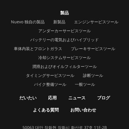
製品
Nuevo 独自の製品
新製品
エンジンサービスツール
アンダーカーサービスツール
バッテリーの電気およびハイブリッド
車体内装とフロントガラス
ブレーキサービスツール
冷却システムサービスツール
潤滑およびオイルフィルターツール
タイミングサービスツール
診断ツール
バイク整備ツール
一般ツール
だいたい
応用
ニュース
ブログ
よくある質問
お問い合わせ
50063 대만 장화현 장화시 화산로 37호 11F-2B