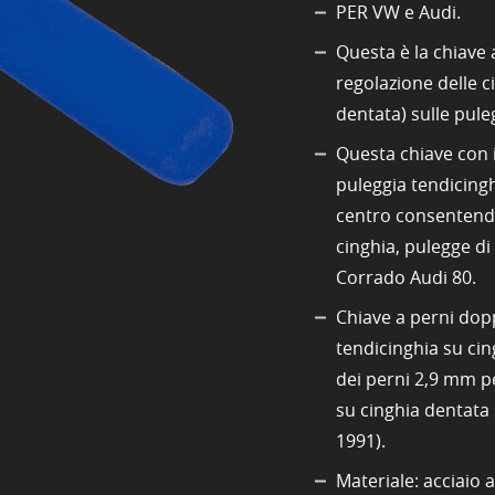
PER VW e Audi.
Questa è la chiave 
regolazione delle c
dentata) sulle pule
Questa chiave con i 
puleggia tendicingh
centro consentendo
cinghia, pulegge di 
Corrado Audi 80.
Chiave a perni dopp
tendicinghia su ci
dei perni 2,9 mm p
su cinghia dentata
1991).
Materiale: acciaio 