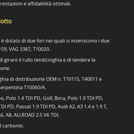
estazioni e affidabilità ottimali.
dotto
a è dotato di due fori nei quali si inseriscono i due
159, VAG 3387, T10020.
 girare il rullo tendicinghia e di tendere la
ione.
ghia di distribuzione OEM n. T10115, T40011 e
serpentina T10060/A.
o, Polo 1.4 TDI PD, Golf, Bora, Polo 1.9 TDI PD,
DI PD, Passat 1.9 TDI PD, Audi A2, A3 1.4 e 1.9 T,
 A6, A8, ALLROAD 2.5 V6 TDI.
al carbonio.