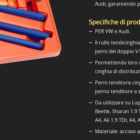
Audi, garantendo pr
Specifiche di pro
PER VW e Audi.
Il rullo tendicinghi
perni del doppio V
Permettendo loro di
cinghia di distribuz
Perni tenditore cin
perno tenditore a 
Da utilizzare su Lup
Beetle, Sharan 1.9 T
A4, A6 1.9 TDI, A4,
Materiale: acciaio 