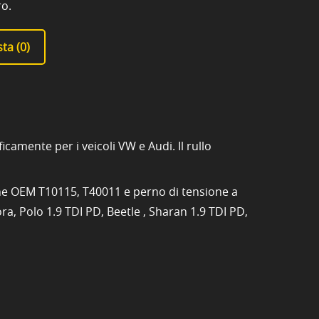
ro.
ta (
0
)
amente per i veicoli VW e Audi. Il rullo
ione OEM T10115, T40011 e perno di tensione a
a, Polo 1.9 TDI PD, Beetle , Sharan 1.9 TDI PD,