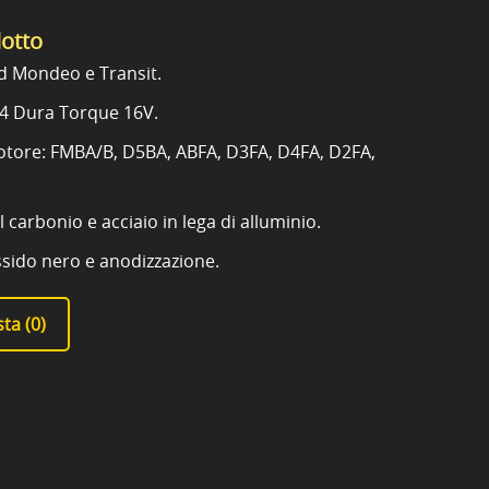
dotto
rd Mondeo e Transit.
.4 Dura Torque 16V.
otore: FMBA/B, D5BA, ABFA, D3FA, D4FA, D2FA,
l carbonio e acciaio in lega di alluminio.
ossido nero e anodizzazione.
ta (
0
)