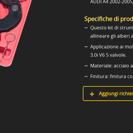
AUDI A4 2002-2005,
Specifiche di pro
Questo kit di strum
allineare gli alber
Applicazione ai mo
3.0i V6 5 valvole.
Materiale: acciaio 
Finitura: finitura c
Aggiungi richies