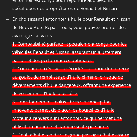
entonnoir est conçu pour répondre aux besoins
spécifiques des propriétaires de Renault et Nissan.
En choisissant l'entonnoir à huile pour Renault et Nissan
de Nuevo Auto Repair Tools, vous pouvez profiter des
avantages suivants :
1. Compatibilité parfaite : spécialement conçu pour les
véhicules Renault et Nissan, assurant un ajustement
parfait et des performances optimales.
2. Conception axée sur la sécurité: La connexion directe
au goulot de remplissage d'huile élimine le risque de
déversements d'huile dangereux, offrant une expérience
de versement d'huile plus sûre.
3. Fonctionnement mains libres : la conception
innovante permet de placer les bouteilles d'huile
moteur à l'envers sur l'entonnoir, ce qui permet une
utilisation pratique et par une seule personne.
4. Débit d'huile rapide : Le grand passage d'huile assure